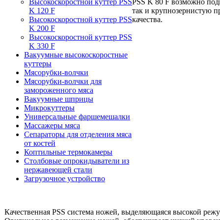
Высокоскоростной куттер PSS
PSS K 80 F возможно под
K 120 F
так и крупнозернистую 
Высокоскоростной куттер PSS
качества.
K 200 F
Высокоскоростной куттер PSS
K 330 F
Вакуумные высокоскоростные
куттеры
Мясорубки-волчки
Мясорубки-волчки для
замороженного мяса
Вакуумные шприцы
Микрокуттеры
Универсальные фаршемешалки
Массажeры мяса
Сепараторы для отделения мяса
от костей
Коптильные термокамеры
Столбовые опрокидыватели из
нержавеющей стали
Загрузочное устройство
Качественная PSS система ножей, выделяющаяся высокой режу