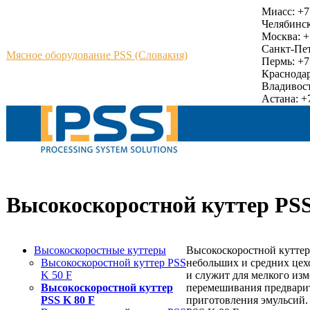
Миасс: +7
Челябинск
Москва: +
Санкт-Пет
Мясное оборудование PSS (Словакия)
Пермь: +7
Краснодар
Владивост
Астана: +7
Высокоскоростной куттер PSS
Высокоскоростные куттеры
Высокоскоростной куттер
Высокоскоростной куттер PSS
небольших и средних це
K 50 F
и служит для мелкого изм
Высокоскоростной куттер
перемешивания предварит
PSS K 80 F
приготовления эмульсий.